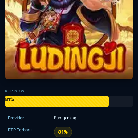
RTP NOW
81%
Provider
Fun gaming
RTP Terbaru
81%