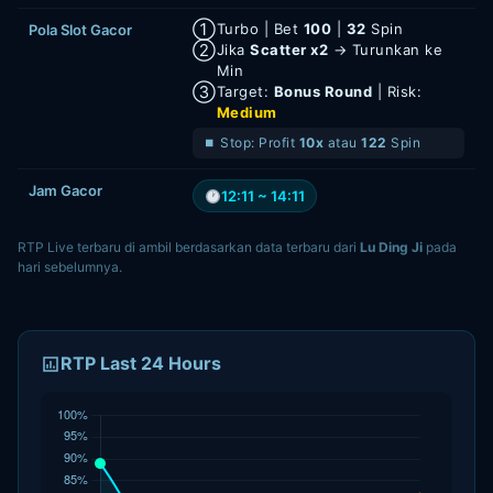
①
Turbo | Bet
100
|
32
Spin
Pola Slot Gacor
②
Jika
Scatter x2
→ Turunkan ke
Min
③
Target:
Bonus Round
| Risk:
Medium
⏹ Stop: Profit
10x
atau
122
Spin
Jam Gacor
12:11 ~ 14:11
RTP Live terbaru di ambil berdasarkan data terbaru dari
Lu Ding Ji
pada
hari sebelumnya.
RTP Last 24 Hours