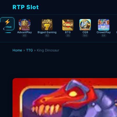
RTP Slot
‹
Semua
AdvantPlay
Bigpot Gaming
BTG
CQ9
Crowd Play
40
62
35
180
64
Home
»
TTG
»
King Dinosaur