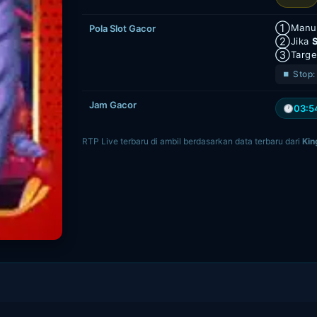
①
Manua
Pola Slot Gacor
②
Jika
③
Targe
⏹ Stop:
Jam Gacor
03:5
RTP Live terbaru di ambil berdasarkan data terbaru dari
Kin