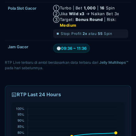
①
Turbo | Bet
1,000
|
16
Spin
Pola Slot Gacor
②
Jika
Wild x3
→ Naikan Bet 3x
③
Target:
Bonus Round
| Risk:
Medium
⏹ Stop: Profit
2x
atau
55
Spin
Jam Gacor
09:36 ~ 11:36
RTP Live terbaru di ambil berdasarkan data terbaru dari
Jelly Multihops™
pada hari sebelumnya.
RTP Last 24 Hours