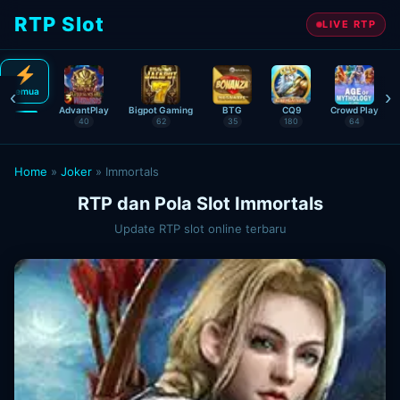
RTP Slot
LIVE RTP
‹
›
Semua
AdvantPlay
Bigpot Gaming
BTG
CQ9
Crowd Play
40
62
35
180
64
Home
»
Joker
»
Immortals
RTP dan Pola Slot Immortals
Update RTP slot online terbaru