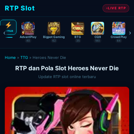
RTP Slot
LIVE RTP
‹
›
Semua
AdvantPlay
Bigpot Gaming
BTG
CQ9
Crowd Play
40
62
35
180
64
Home
»
TTG
»
Heroes Never Die
RTP dan Pola Slot Heroes Never Die
Update RTP slot online terbaru