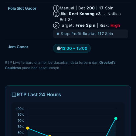
①
Manual | Bet
200
|
17
Spin
Pola Slot Gacor
②
Jika
Reel Kosong x3
→ Naikan
Bet 3x
③
Target:
Free Spin
| Risk:
High
⏹ Stop: Profit
5x
atau
117
Spin
Jam Gacor
13:00 ~ 15:00
RTP Live terbaru di ambil berdasarkan data terbaru dari
Grockel’s
Cauldron
pada hari sebelumnya.
RTP Last 24 Hours