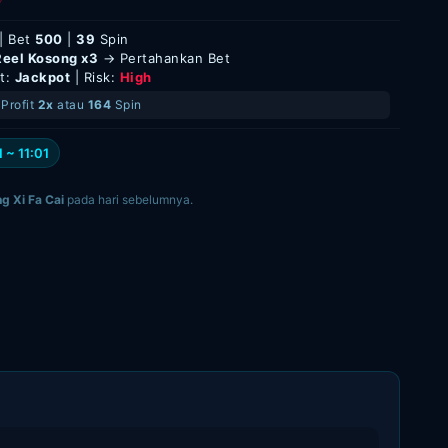
| Bet
500
|
39
Spin
Reel Kosong x3
→ Pertahankan Bet
t:
Jackpot
| Risk:
High
 Profit
2x
atau
164
Spin
 ~ 11:01
g Xi Fa Cai
pada hari sebelumnya.