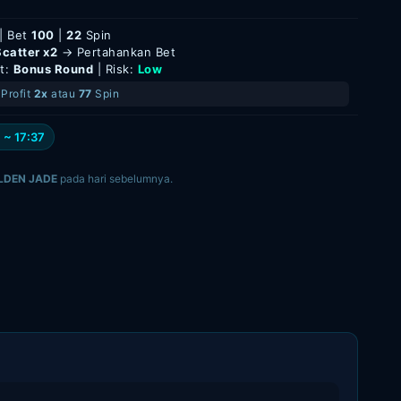
| Bet
100
|
22
Spin
Scatter x2
→ Pertahankan Bet
t:
Bonus Round
| Risk:
Low
 Profit
2x
atau
77
Spin
 ~ 17:37
LDEN JADE
pada hari sebelumnya.