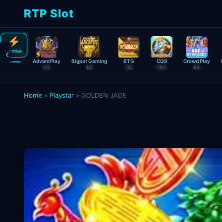
RTP Slot
‹
Semua
AdvantPlay
Bigpot Gaming
BTG
CQ9
Crowd Play
40
62
35
180
64
Home
»
Playstar
»
GOLDEN JADE