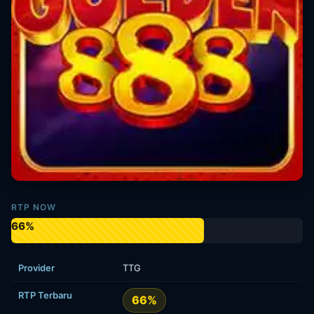
RTP NOW
66%
Provider
TTG
RTP Terbaru
66%