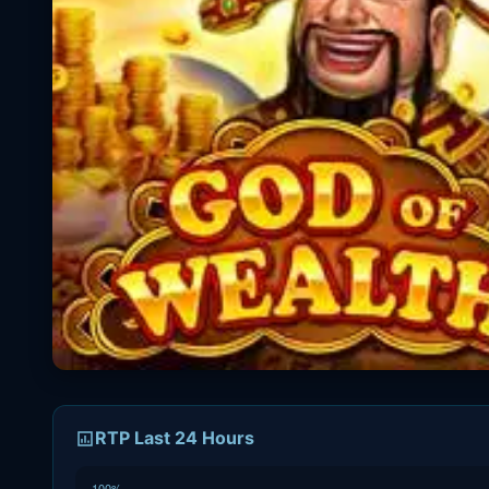
RTP Last 24 Hours