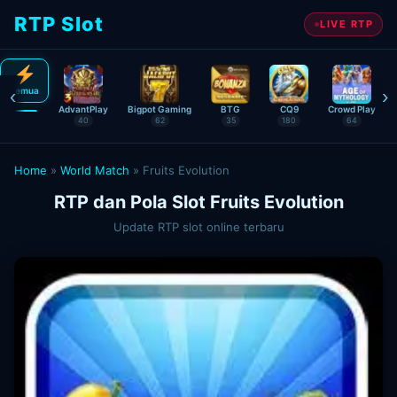
RTP Slot
LIVE RTP
‹
›
Semua
AdvantPlay
Bigpot Gaming
BTG
CQ9
Crowd Play
40
62
35
180
64
Home
»
World Match
»
Fruits Evolution
RTP dan Pola Slot Fruits Evolution
Update RTP slot online terbaru