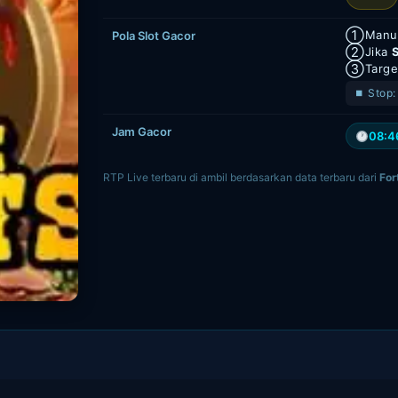
①
Manua
Pola Slot Gacor
②
Jika
③
Targe
⏹ Stop:
Jam Gacor
08:4
RTP Live terbaru di ambil berdasarkan data terbaru dari
For