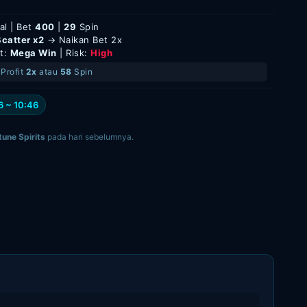
l | Bet
400
|
29
Spin
Scatter x2
→ Naikan Bet 2x
t:
Mega Win
| Risk:
High
 Profit
2x
atau
58
Spin
6 ~ 10:46
tune Spirits
pada hari sebelumnya.