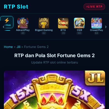
RTP Slot
LIVE RTP
‹
›
Semua
AdvantPlay
Bigpot Gaming
BTG
CQ9
Crowd Play
40
62
35
180
64
Home
»
Jili
»
Fortune Gems 2
RTP dan Pola Slot Fortune Gems 2
Update RTP slot online terbaru