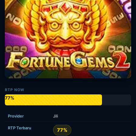
RTP NOW
77%
Provider
Jili
RTP Terbaru
77%