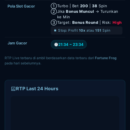
①
Turbo | Bet
200
|
38
Spin
Pola Slot Gacor
②
Jika
Bonus Muncul
→ Turunkan
ke Min
③
Target:
Bonus Round
| Risk:
High
⏹ Stop: Profit
10x
atau
151
Spin
Jam Gacor
21:34 ~ 23:34
RTP Live terbaru di ambil berdasarkan data terbaru dari
Fortune Frog
pada hari sebelumnya.
RTP Last 24 Hours