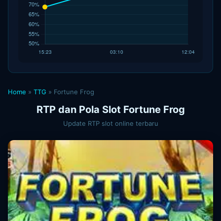
Home
»
TTG
»
Fortune Frog
RTP dan Pola Slot Fortune Frog
Update RTP slot online terbaru