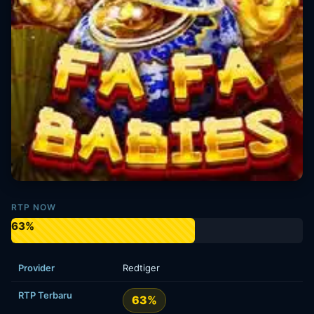
RTP NOW
63%
Provider
Redtiger
RTP Terbaru
63%