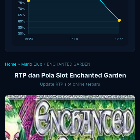
Home
»
Mario Club
»
ENCHANTED GARDEN
RTP dan Pola Slot Enchanted Garden
Update RTP slot online terbaru