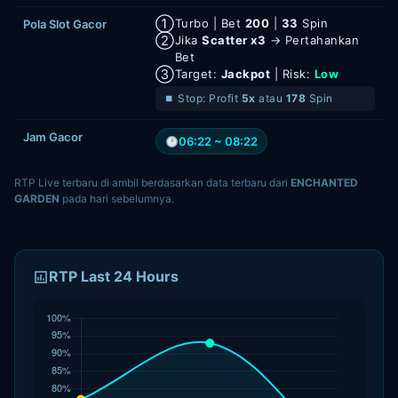
①
Turbo | Bet
200
|
33
Spin
Pola Slot Gacor
②
Jika
Scatter x3
→ Pertahankan
Bet
③
Target:
Jackpot
| Risk:
Low
⏹ Stop: Profit
5x
atau
178
Spin
Jam Gacor
06:22 ~ 08:22
RTP Live terbaru di ambil berdasarkan data terbaru dari
ENCHANTED
GARDEN
pada hari sebelumnya.
RTP Last 24 Hours