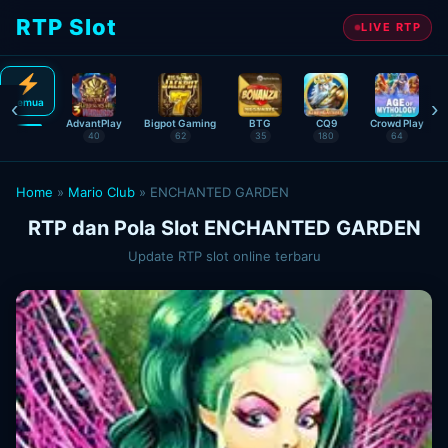
RTP Slot
LIVE RTP
‹
›
Semua
AdvantPlay
Bigpot Gaming
BTG
CQ9
Crowd Play
40
62
35
180
64
Home
»
Mario Club
»
ENCHANTED GARDEN
RTP dan Pola Slot ENCHANTED GARDEN
Update RTP slot online terbaru