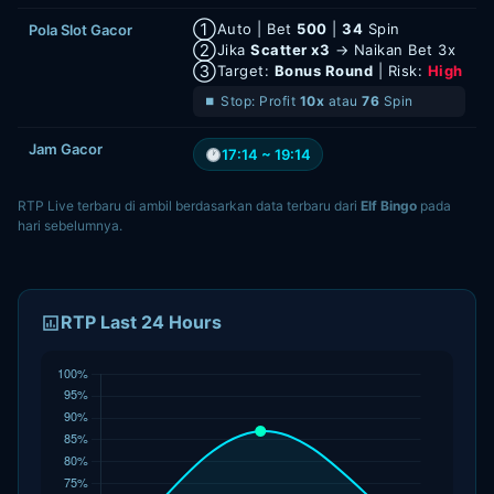
①
Auto | Bet
500
|
34
Spin
Pola Slot Gacor
②
Jika
Scatter x3
→ Naikan Bet 3x
③
Target:
Bonus Round
| Risk:
High
⏹ Stop: Profit
10x
atau
76
Spin
Jam Gacor
17:14 ~ 19:14
RTP Live terbaru di ambil berdasarkan data terbaru dari
Elf Bingo
pada
hari sebelumnya.
RTP Last 24 Hours