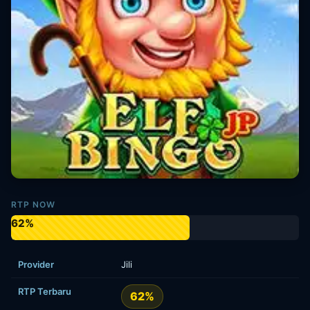
RTP NOW
62%
Provider
Jili
RTP Terbaru
62%