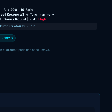
 | Bet
200
|
19
Spin
Reel Kosong x3
→ Turunkan ke Min
t:
Bonus Round
| Risk:
High
 Profit
3x
atau
123
Spin
 ~ 10:10
ids’ Dream™
pada hari sebelumnya.