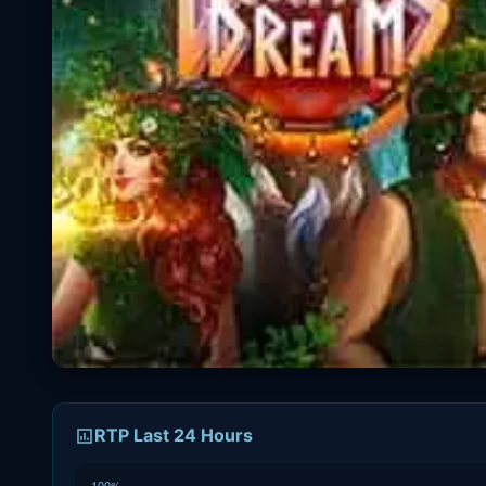
RTP Last 24 Hours