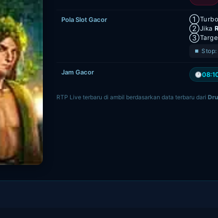
①
Turbo
Pola Slot Gacor
②
Jika
③
Targe
⏹ Stop:
Jam Gacor
08:10
RTP Live terbaru di ambil berdasarkan data terbaru dari
Dru