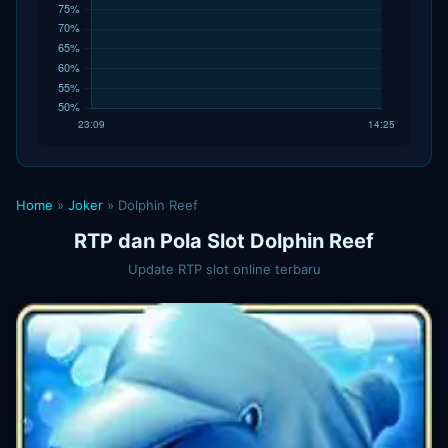
Home
»
Joker
»
Dolphin Reef
RTP dan Pola Slot Dolphin Reef
Update RTP slot online terbaru