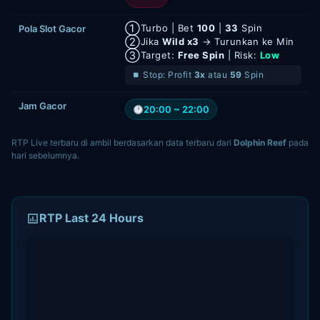
①
Turbo | Bet
100
|
33
Spin
Pola Slot Gacor
②
Jika
Wild x3
→ Turunkan ke Min
③
Target:
Free Spin
| Risk:
Low
⏹ Stop: Profit
3x
atau
59
Spin
Jam Gacor
20:00 ~ 22:00
RTP Live terbaru di ambil berdasarkan data terbaru dari
Dolphin Reef
pada
hari sebelumnya.
RTP Last 24 Hours