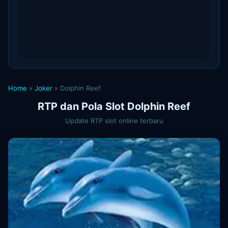
Home
»
Joker
»
Dolphin Reef
RTP dan Pola Slot Dolphin Reef
Update RTP slot online terbaru