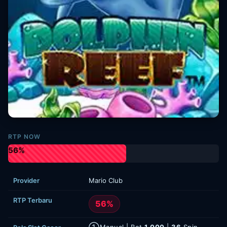
RTP NOW
56%
Provider
Mario Club
RTP Terbaru
56%