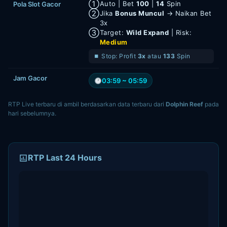
①
Auto | Bet
100
|
14
Spin
Pola Slot Gacor
②
Jika
Bonus Muncul
→ Naikan Bet
3x
③
Target:
Wild Expand
| Risk:
Medium
⏹ Stop: Profit
3x
atau
133
Spin
Jam Gacor
03:59 ~ 05:59
RTP Live terbaru di ambil berdasarkan data terbaru dari
Dolphin Reef
pada
hari sebelumnya.
RTP Last 24 Hours