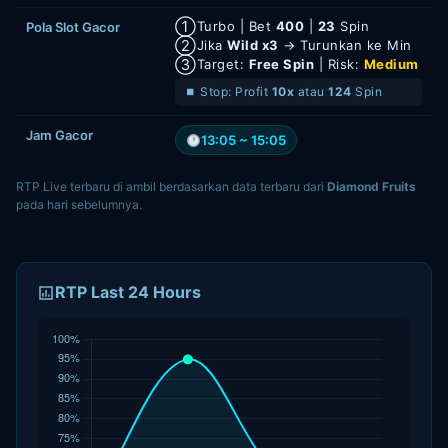
①
Turbo | Bet
400
|
23
Spin
Pola Slot Gacor
②
Jika
Wild x3
→ Turunkan ke Min
③
Target:
Free Spin
| Risk:
Medium
⏹ Stop: Profit
10x
atau
124
Spin
Jam Gacor
13:05 ~ 15:05
RTP Live terbaru di ambil berdasarkan data terbaru dari
Diamond Fruits
pada hari sebelumnya.
RTP Last 24 Hours