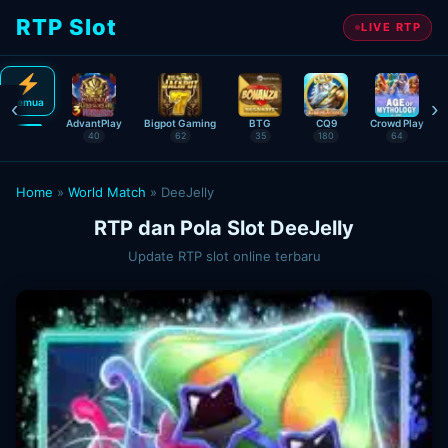
RTP Slot
LIVE RTP
‹
›
Semua
AdvantPlay
Bigpot Gaming
BTG
CQ9
Crowd Play
40
62
35
180
64
Home
»
World Match
»
DeeJelly
RTP dan Pola Slot DeeJelly
Update RTP slot online terbaru