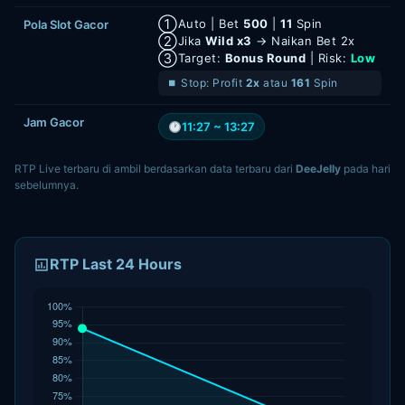
①
Auto | Bet
500
|
11
Spin
Pola Slot Gacor
②
Jika
Wild x3
→ Naikan Bet 2x
③
Target:
Bonus Round
| Risk:
Low
⏹ Stop: Profit
2x
atau
161
Spin
Jam Gacor
11:27 ~ 13:27
RTP Live terbaru di ambil berdasarkan data terbaru dari
DeeJelly
pada hari
sebelumnya.
RTP Last 24 Hours