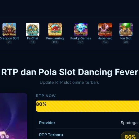
Dragoon Soft
Fa Chai
Fun gaming
Funky Games
Habanero
Ion Slot
71
34
124
127
157
40
RTP dan Pola Slot Dancing Fever
Update RTP slot online terbaru
RTP NOW
80%
Provider
Spadega
RTP Terbaru
80%