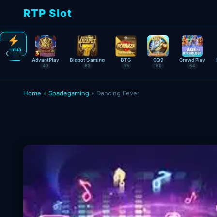
RTP Slot
‹
Semua
AdvantPlay
Bigpot Gaming
BTG
CQ9
Crowd Play
40
62
35
180
64
Home
»
Spadegaming
»
Dancing Fever