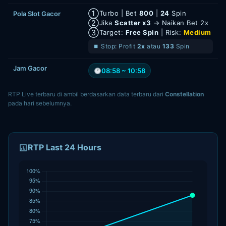
①
Turbo | Bet
800
|
24
Spin
Pola Slot Gacor
②
Jika
Scatter x3
→ Naikan Bet 2x
③
Target:
Free Spin
| Risk:
Medium
⏹ Stop: Profit
2x
atau
133
Spin
Jam Gacor
08:58 ~ 10:58
RTP Live terbaru di ambil berdasarkan data terbaru dari
Constellation
pada hari sebelumnya.
RTP Last 24 Hours