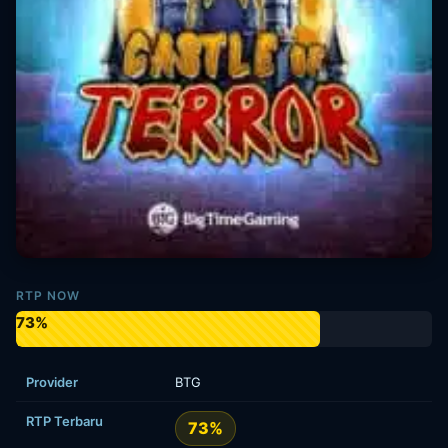
RTP NOW
73%
Provider
BTG
RTP Terbaru
73%