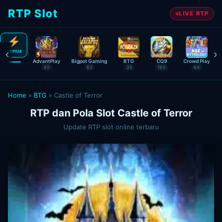
RTP Slot
LIVE RTP
‹
›
Semua
AdvantPlay
Bigpot Gaming
BTG
CQ9
Crowd Play
40
62
35
180
64
Home
»
BTG
»
Castle of Terror
RTP dan Pola Slot Castle of Terror
Update RTP slot online terbaru