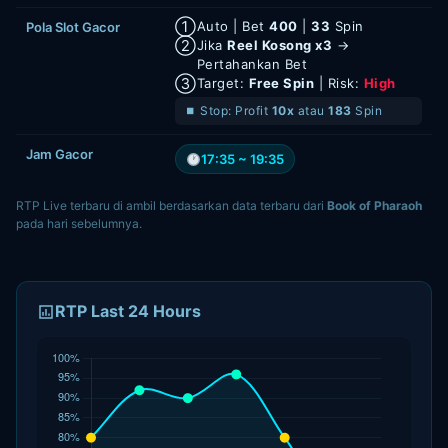
①
Auto | Bet
400
|
33
Spin
Pola Slot Gacor
②
Jika
Reel Kosong x3
→
Pertahankan Bet
③
Target:
Free Spin
| Risk:
High
⏹ Stop: Profit
10x
atau
183
Spin
Jam Gacor
17:35 ~ 19:35
RTP Live terbaru di ambil berdasarkan data terbaru dari
Book of Pharaoh
pada hari sebelumnya.
RTP Last 24 Hours