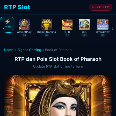
RTP Slot
LIVE RTP
‹
›
Semua
AdvantPlay
Bigpot Gaming
BTG
CQ9
Crowd Play
40
62
35
180
64
Home
»
Bigpot Gaming
»
Book of Pharaoh
RTP dan Pola Slot Book of Pharaoh
Update RTP slot online terbaru