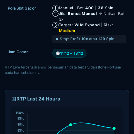
①
Manual | Bet
400
|
36
Spin
Pola Slot Gacor
②
Jika
Bonus Muncul
→ Naikan Bet
3x
③
Target:
Wild Expand
| Risk:
Medium
⏹ Stop: Profit
10x
atau
129
Spin
Jam Gacor
11:12 ~ 13:12
RTP Live terbaru di ambil berdasarkan data terbaru dari
Bone Fortune
pada hari sebelumnya.
RTP Last 24 Hours