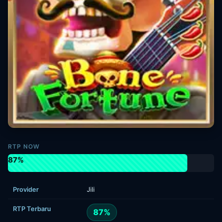
RTP NOW
87%
Provider
Jili
RTP Terbaru
87%