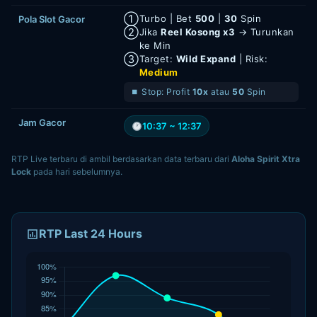
①
Turbo | Bet
500
|
30
Spin
Pola Slot Gacor
②
Jika
Reel Kosong x3
→ Turunkan
ke Min
③
Target:
Wild Expand
| Risk:
Medium
⏹ Stop: Profit
10x
atau
50
Spin
Jam Gacor
10:37 ~ 12:37
RTP Live terbaru di ambil berdasarkan data terbaru dari
Aloha Spirit Xtra
Lock
pada hari sebelumnya.
RTP Last 24 Hours