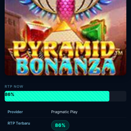
RTP NOW
86%
Provider
Pragmatic Play
RTP Terbaru
86%